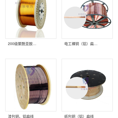
200级聚酰亚胺…
电工裸铜（铝）扁…
漆包铜、铝扁线
纸包铜（铝）扁线