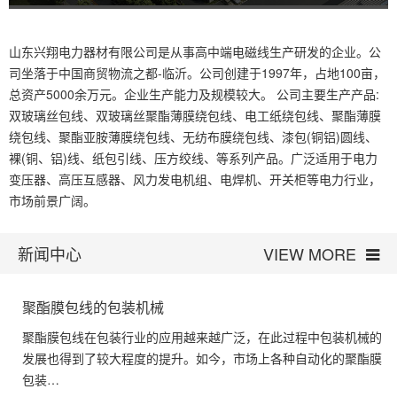
山东兴翔电力器材有限公司是从事高中端电磁线生产研发的企业。公
司坐落于中国商贸物流之都-临沂。公司创建于1997年，占地100亩，
总资产5000余万元。企业生产能力及规模较大。 公司主要生产产品:
双玻璃丝包线、双玻璃丝聚酯薄膜绕包线、电工纸绕包线、聚酯薄膜
绕包线、聚酯亚胺薄膜绕包线、无纺布膜绕包线、漆包(铜铝)圆线、
裸(铜、铝)线、纸包引线、压方绞线、等系列产品。广泛适用于电力
变压器、高压互感器、风力发电机组、电焊机、开关柜等电力行业，
市场前景广阔。
新闻中心
VIEW MORE
聚酯膜包线的包装机械
聚酯膜包线在包装行业的应用越来越广泛，在此过程中包装机械的
发展也得到了较大程度的提升。如今，市场上各种自动化的聚酯膜
包装…