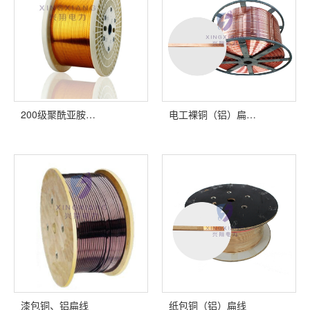
200级聚酰亚胺…
电工裸铜（铝）扁…
漆包铜、铝扁线
纸包铜（铝）扁线