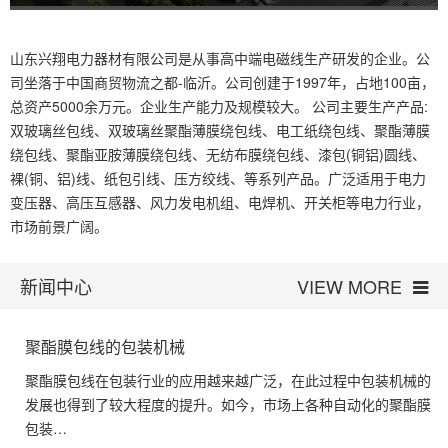
山东兴翔电力器材有限公司是从事高中端电磁线生产研发的企业。公
司坐落于中国商贸物流之都-临沂。公司创建于1997年，占地100亩，
总资产5000余万元。企业生产能力及规模较大。 公司主要生产产品:
双玻璃丝包线、双玻璃丝聚酯薄膜绕包线、电工纸绕包线、聚酯薄膜
绕包线、聚酯亚胺薄膜绕包线、无纺布膜绕包线、漆包(铜铝)圆线、
裸(铜、铝)线、纸包引线、压方绞线、等系列产品。广泛适用于电力
变压器、高压互感器、风力发电机组、电焊机、开关柜等电力行业，
市场前景广阔。
新闻中心
VIEW MORE
聚酯膜包线的包装机械
聚酯膜包线在包装行业的应用越来越广泛，在此过程中包装机械的
发展也得到了较大程度的提升。如今，市场上各种自动化的聚酯膜
包装…